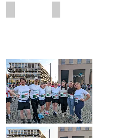
Lesekreis
Fallseminar
gemeinsam
gemeinsam
weiterdenken
nachdenken