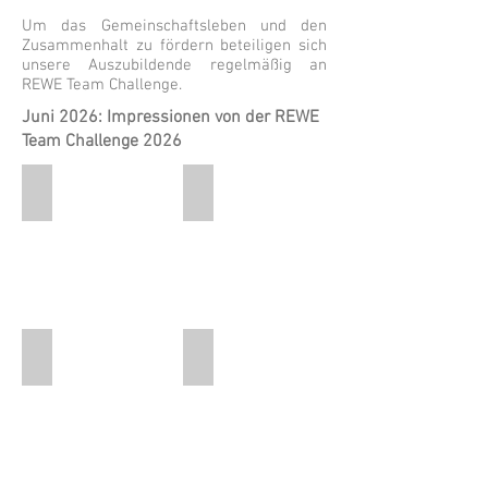
Um das Gemeinschaftsleben und den
Zusammenhalt zu fördern beteiligen sich
unsere Auszubildende regelmäßig an
REWE Team Challenge.
Juni 2026: Impressionen von der REWE
Team Challenge 2026
Gemeinsam
Weihnachtsfeier
essen
gemeinsam
Jahresabschluss
feiern
Deine Idee
Team-Lauf
gemeinsam
gemeinsam
Neues
loslaufen
ausprobieren