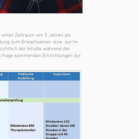
r einen Zeitraum von 3 Jahren als
bildung zum Erwachsenen- bzw. zur/m
ichtlich der Inhalte während der
 in frage kommenden Einrichtungen zur