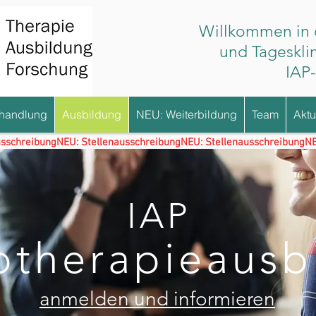
Willkommen in d
und Tagesklin
IAP
handlung
Ausbildung
NEU: Weiterbildung
Team
Aktu
IAP
otherapieausb
anmelden und informieren