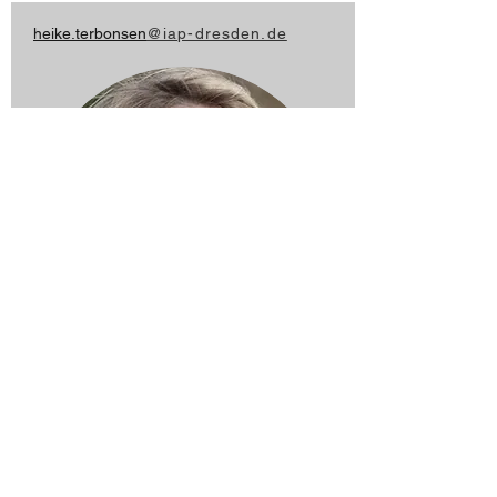
heike.terbonsen
@iap-dresden.de
Impressum
© 2025 IAP-AVM-Dresden GmbH
Datenschutz